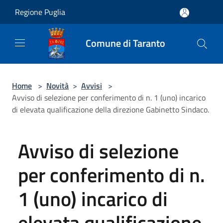
Salta al contenuto principale
Regione Puglia
Comune di Taranto
Home
>
Novità
>
Avvisi
>
Avviso di selezione per conferimento di n. 1 (uno) incarico
di elevata qualificazione della direzione Gabinetto Sindaco.
Avviso di selezione
per conferimento di n.
1 (uno) incarico di
elevata qualificazione