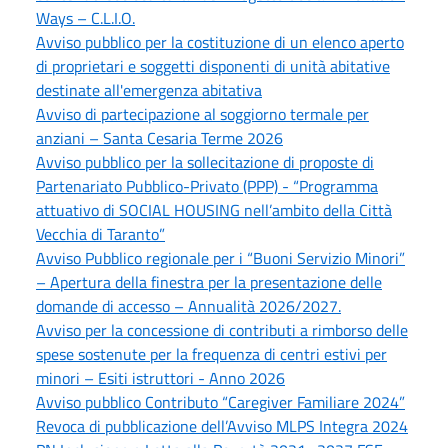
Ways – C.L.I.O.
Avviso pubblico per la costituzione di un elenco aperto
di proprietari e soggetti disponenti di unità abitative
destinate all'emergenza abitativa
Avviso di partecipazione al soggiorno termale per
anziani – Santa Cesaria Terme 2026
Avviso pubblico per la sollecitazione di proposte di
Partenariato Pubblico-Privato (PPP) - “Programma
attuativo di SOCIAL HOUSING nell’ambito della Città
Vecchia di Taranto”
Avviso Pubblico regionale per i “Buoni Servizio Minori”
– Apertura della finestra per la presentazione delle
domande di accesso – Annualità 2026/2027.
Avviso per la concessione di contributi a rimborso delle
spese sostenute per la frequenza di centri estivi per
minori – Esiti istruttori - Anno 2026
Avviso pubblico Contributo “Caregiver Familiare 2024”
Revoca di pubblicazione dell’Avviso MLPS Integra 2024